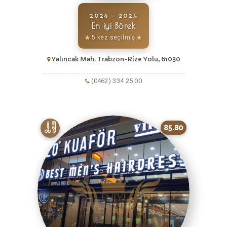
2024 – 2025
En iyi Börek
5 kez seçilmiş
Yalıncak Mah. Trabzon-Rize Yolu, 61030
(0462) 334 25 00
85.80