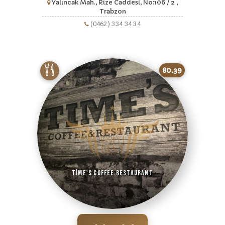
Yalıncak Mah., Rize Caddesi, No:106 / 2 ,
Trabzon
(0462) 334 34 34
80.39
Time's Coffee Restaurant