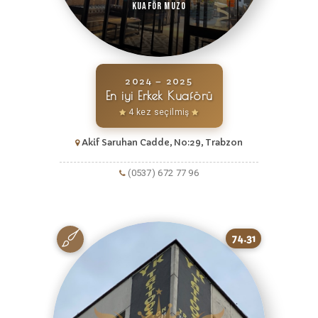
Kuaför Muzo
2024 – 2025
En iyi Erkek Kuaförü
4 kez seçilmiş
Akif Saruhan Cadde, No:29, Trabzon
(0537) 672 77 96
74.31