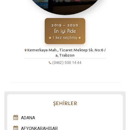
2019 – 2020
En iyi Pide
1 kez seçilmiş
Kemerkaya Mah., Ticaret Mektep Sk. No:6 /
a, Trabzon
(0462) 500 14 44
ŞEHİRLER
ADANA
AFYONKARAHISAR