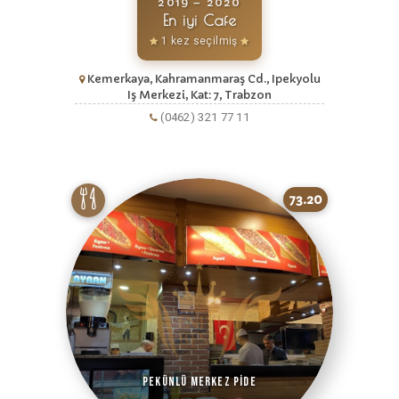
2019 – 2020
En iyi Cafe
1 kez seçilmiş
Kemerkaya, Kahramanmaraş Cd., Ipekyolu
Iş Merkezi, Kat: 7, Trabzon
(0462) 321 77 11
73.20
Pekünlü Merkez Pide