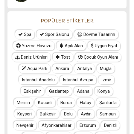
POPÜLER ETİKETLER
Spa
Spor Salonu
Dövme Tasarımı
Yüzme Havuzu
Açık Alan
Uygun Fiyat
Deniz Ürünleri
Tost
Çocuk Oyun Alanı
Aqua Park
Ankara
Antalya
Muğla
Istanbul Anadolu
Istanbul Avrupa
İzmir
Eskişehir
Gaziantep
Adana
Konya
Mersin
Kocaeli
Bursa
Hatay
Şanlıurfa
Kayseri
Balıkesir
Bolu
Aydın
Samsun
Nevşehir
Afyonkarahisar
Erzurum
Denizli