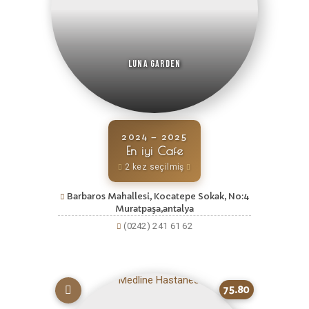
Luna Garden
2024 – 2025
En iyi Cafe
2 kez seçilmiş
Barbaros Mahallesi, Kocatepe Sokak, No:4
Muratpaşa,antalya
(0242) 241 61 62
75.80