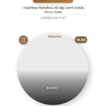
Sularbaşı Mahallesi, Ali Ağa Camii Sokak,
No:12, Sivas
(0346) 224 27 47
70.60
Babunec