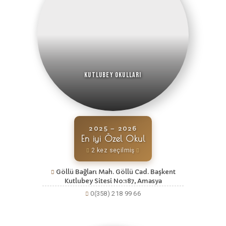
Kutlubey Okulları
2025 – 2026
En iyi Özel Okul
2 kez seçilmiş
Göllü Bağları Mah. Göllü Cad. Başkent
Kutlubey Sitesi No:187, Amasya
0(358) 218 99 66