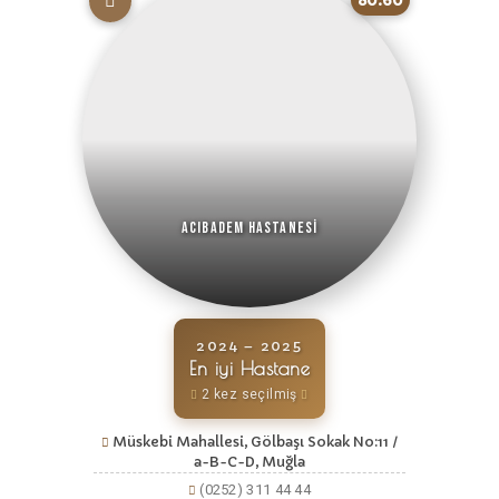
80.60
Acıbadem Hastanesi
2024 – 2025
En iyi Hastane
2 kez seçilmiş
Müskebi Mahallesi, Gölbaşı Sokak No:11 /
a-B-C-D, Muğla
(0252) 311 44 44