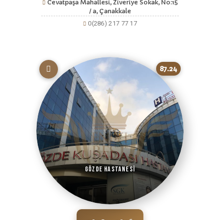
Cevatpaşa Mahallesi, Ziveriye Sokak, No:15
/ a, Çanakkale
0(286) 217 77 17
87.24
Gözde Hastanesi