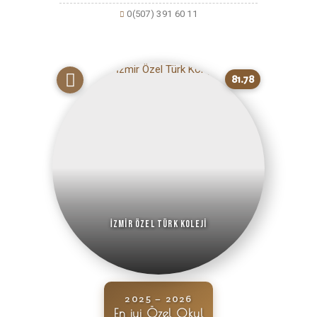
0(507) 391 60 11
81.78
İzmir Özel Türk Koleji
2025 – 2026
En iyi Özel Okul