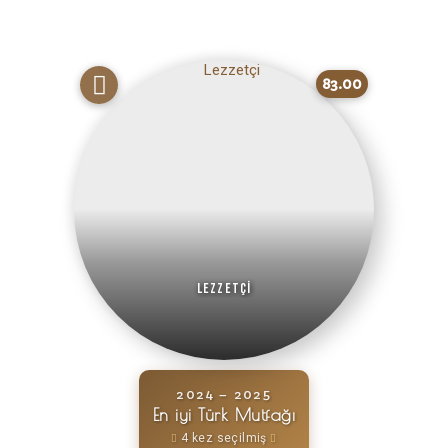
83.00
Lezzetçi
2024 – 2025
En iyi Türk Mutfağı
4 kez seçilmiş