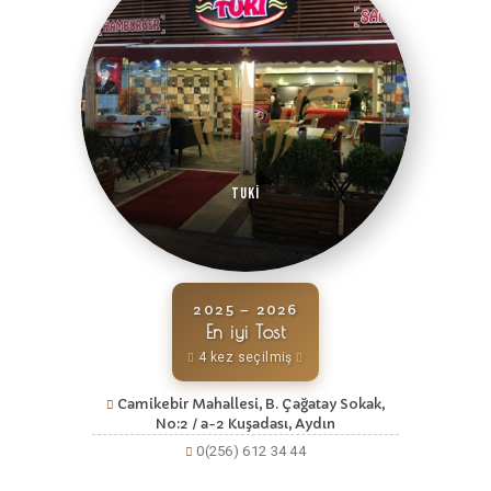
Tuki
2025 – 2026
En iyi Tost
4 kez seçilmiş
Camikebir Mahallesi, B. Çağatay Sokak,
No:2 / a-2 Kuşadası, Aydın
0(256) 612 34 44