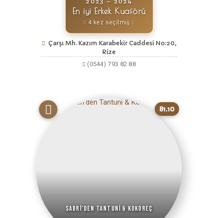
2023 – 2024
En iyi Erkek Kuaförü
4 kez seçilmiş
Çarşı Mh. Kazım Karabekir Caddesi No:20,
Rize
(0544) 793 82 88
81.10
Sabri'den Tantuni & Kokoreç