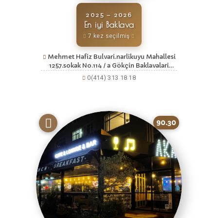
2025 – 2026
En iyi Baklava
7 kez seçilmiş
Mehmet Hafiz Bulvari.narlikuyu Mahallesi
1257.sokak No.114 / a Gökçin Baklavalari
Karaköprü Şanliurfa, Şanlıurfa
0(414) 313 18 18
90.30