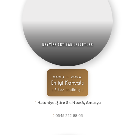
Neyyire Artizan Lezzetler
2023 – 2024
En iyi Kahvaltı
3 kez seçilmiş
Hatuniye, Şifre Sk. No:2A, Amasya
0545 212 88 05