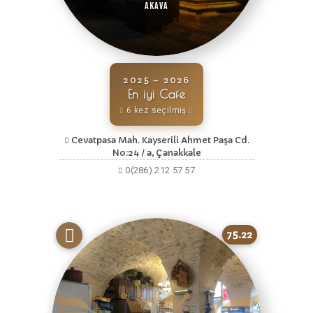
Akava
2025 – 2026
En iyi Cafe
6 kez seçilmiş
Cevatpasa Mah. Kayserili Ahmet Paşa Cd.
No:24 / a, Çanakkale
0(286) 212 57 57
75.22