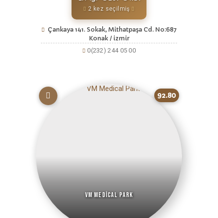
2 kez seçilmiş
Çankaya 141. Sokak, Mithatpaşa Cd. No:687
Konak / izmir
0(232) 244 05 00
92.80
VM Medical Park