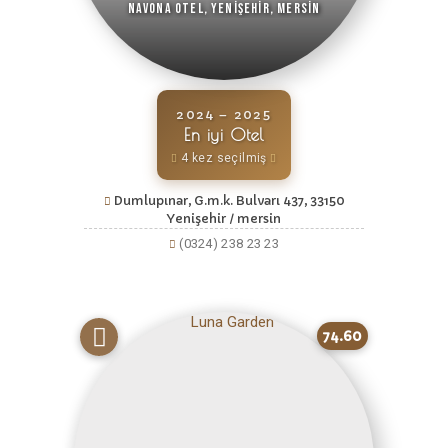
Navona Otel, Yenişehir, Mersin
2024 – 2025
En iyi Otel
4 kez seçilmiş
Dumlupınar, G.m.k. Bulvarı 437, 33150
Yenişehir / mersin
(0324) 238 23 23
74.60