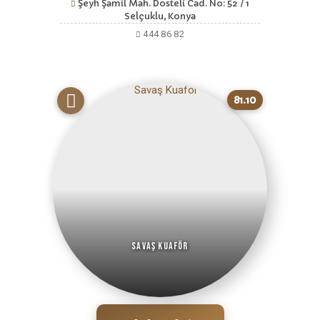
Şeyh Şamil Mah. Dosteli Cad. No: 52 / 1
Selçuklu, Konya
444 86 82
81.10
Savaş Kuaför