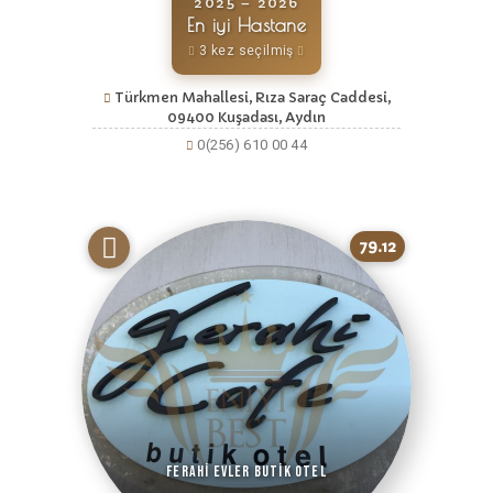
2025 – 2026
En iyi Hastane
3 kez seçilmiş
Türkmen Mahallesi, Rıza Saraç Caddesi,
09400 Kuşadası, Aydın
0(256) 610 00 44
79.12
Ferahi Evler Butik Otel